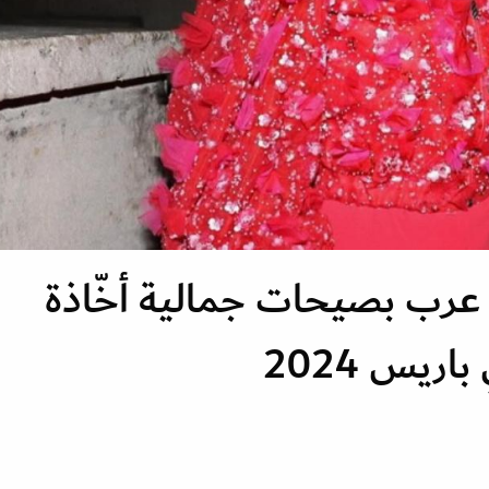
رب بصيحات جمالية أخّاذة
ريس 2024