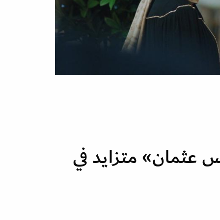
 عثمان» متزايد في