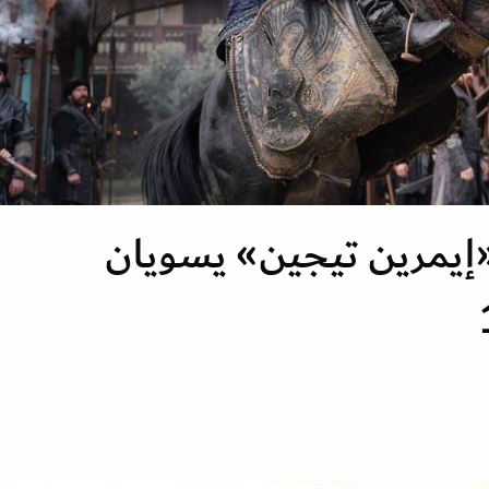
يمرين تيجين» يسويان