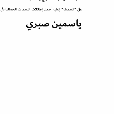
وفي "الجميلة" إليكِ أجمل إطلالات النجمات الجمالية في حف
ياسمين صبري