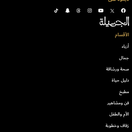
الأقسام
أزياء
جمال
صحة ورشاقة
دليل حياة
مطبخ
فن ومشاهير
الأم والطفل
زفاف وخطوبة