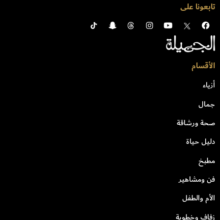
تابعونا على
الأقسام
أزياء
جمال
صحة ورشاقة
دليل حياة
مطبخ
فن ومشاهير
الأم والطفل
زفاف وخطوبة