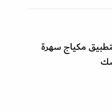
تطبيق مكياج سهرة
سك