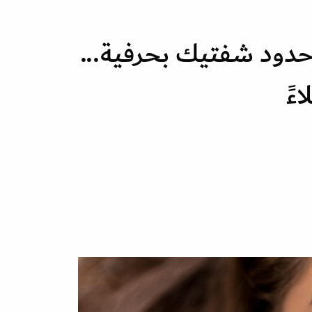
دود شفتيك بحرفية...
ءً