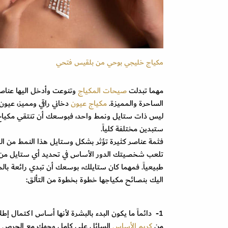
مكياج خليجي بوحي من بلقيس فتحي
مهما تبدلت
صيحات المكياج
وتنوعت وأدخل اليها عناصر 
الساحرة والمميزة.
مكياج عيون
دخاني راقي ومميز، عيو
ليس ذات ستايل ونمط واحد، فبوسعك أن تنتقي مكياج عي
ستبدين مختلفة كلياً.
فثمة عناصر كثيرة تؤثر بشكل وستايل هذا النمط من المك
تلعب شخصيتك الدور الأساس في تحديد أي ستايل من العيون
طبيعياً. فمهما كان ستايلك، بوسعك أن تبدي رائعة بال
اليك بنصائح مكياجها خطوة بخطوة من التألق:
1- دائماً ما يكون البدء بالبشرة لأنها أساس اكتمال إ
من
كريم الأساس
السائل على كامل وجهك مع الحرص عل