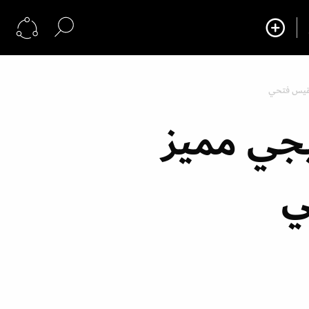
لقيس فتحي
جي مميز
ي