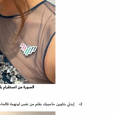
الصورة من انستقرام بلقيس
2- إبدئي بتلوين حاجبيك بقلم من نفس لونهما، فالحاجبين المرتبين يؤثران كثيراً على المكياج الخليجي.