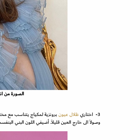
الصورة من انستقرا
3- اختاري
ظلال عيون
برونزية لمكياج يتناسب مع مختل
وصولاً الى خارج العين قليلاً. أضيفي اللون البني البنف