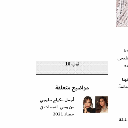
نا
خليجي
توب 10
ة
فهنا
لماً،
مواضيع متعلقة
أجمل مكياج خليجي
من وحي النجمات في
حصاد 2021
 طبقة