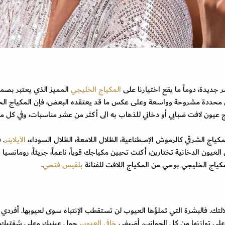
جديدة، دوماً ما يقع اختيارنا على
المكياج الخليجي
المميز الذي يعتبر بصمت
ن محددة مشروحة وواسعة وعلى عكس ما قد يعتقده البعض، فإن المكياج ال
ون لافت ضبابي أو دخاني للذهاب به الى أكثر من عشر مناسبات، وفي كل مر
ياج الشرقي كالرموش الإصطناعية، الظلال اللامعة، الظلال السوداء،
الآيلاينر
. 
 الدخانية تختارين، أكنت تحبين مكياجك قوياً، ناعماً، جريئاً، رومانسيا حا
مكياج الخليجي بوحي من المكياج اللافت للفنانة
بلقيس فتحي
.
طلالتك. فالبشرة التي تملؤها العيوب لن تستقطب الإنتباه سوى لعيوبها. أفردي
ى توازنها من كل الجوانب. أضيفي
خافي العيوب
حول عينيك وعلى شفتيك.