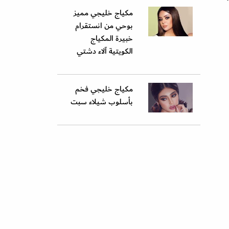
مكياج خليجي مميز
بوحي من انستقرام
خبيرة المكياج
الكويتية آلاء دشتي
مكياج خليجي فخم
بأسلوب شيلاء سبت