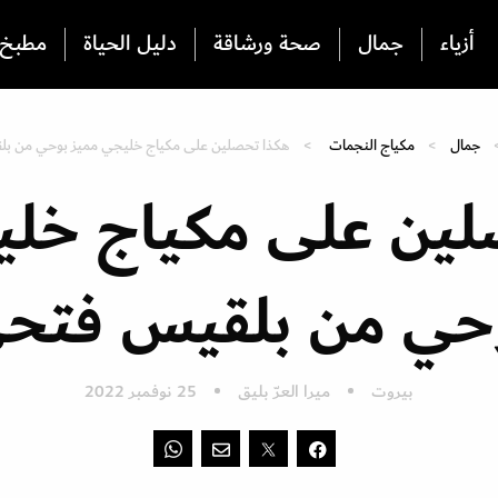
أزياء
جمال
صحة ورشاقة
دليل الحياة
مطبخ
جمال
مكياج النجمات
هكذا تحصلين على مكياج خليجي مميز بوحي من ب
لين على مكياج خلي
حي من بلقيس فتح
بيروت
ميرا العرّ بليق
25 نوفمبر 2022