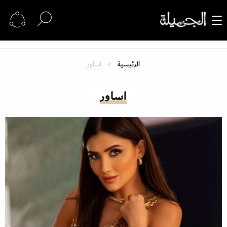
الرئيسية
اساور
اساور