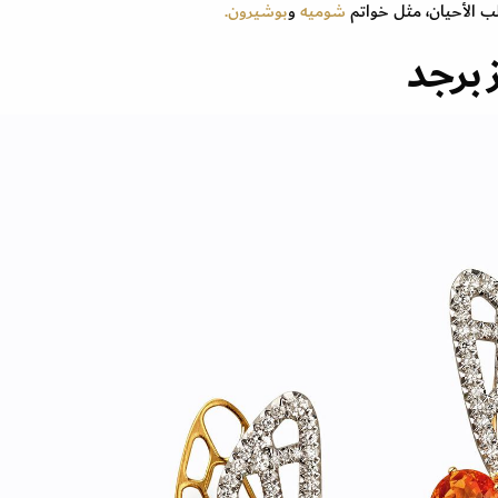
لب الأحيان، مثل خواتم
شوميه
و
بوشيرون.
برجد