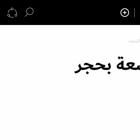
لزبرجد
عة بحجر