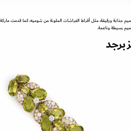
اميم جذابة ورقيقة، مثل أقراط الفراشات الملونة من شوميه، كما قدمت ماركة
برجد