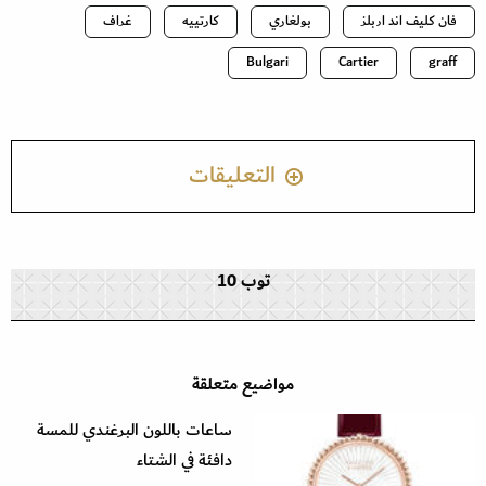
فان كليف اند اربلز
بولغاري
كارتييه
غراف
Bulgari
Cartier
graff
التعليقات
توب 10
مواضيع متعلقة
ساعات باللون البرغندي للمسة
دافئة في الشتاء