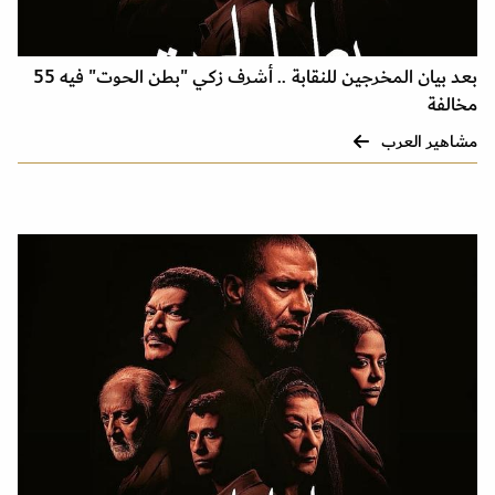
بعد بيان المخرجين للنقابة .. أشرف زكي "بطن الحوت" فيه 55
مخالفة
مشاهير العرب