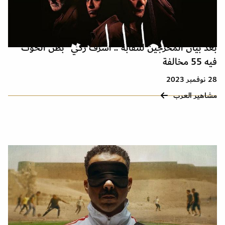
بعد بيان المخرجين للنقابة .. أشرف زكي "بطن الحوت"
فيه 55 مخالفة
28 نوفمبر 2023
مشاهير العرب