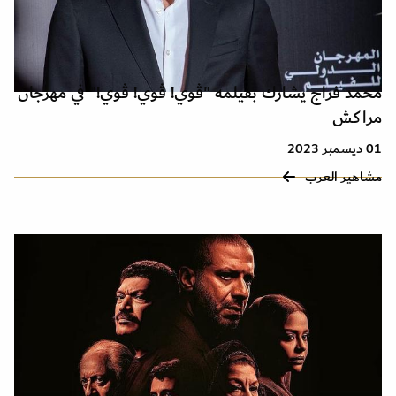
محمد فراج يشارك بفيلمه "ڤوي! ڤوي! ڤوي!" في مهرجان
مراكش
01 ديسمبر 2023
مشاهير العرب