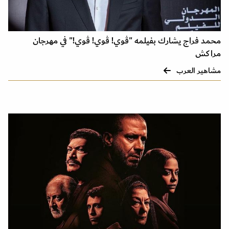
محمد فراج يشارك بفيلمه "ڤوي! ڤوي! ڤوي!" في مهرجان
مراكش
مشاهير العرب