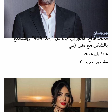
محمد فراج: فخور إني جزء من "رحلة 404" وبستمتع
بالشغل مع منى زكي
04 فبراير 2024
مشاهير العرب