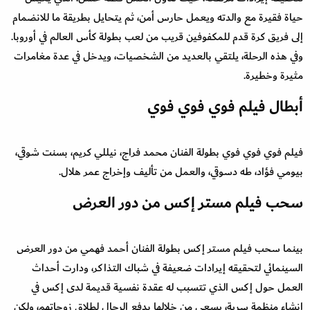
حياة فقيرة مع والدته ويعمل حارس أمن، ثم يتحايل بطريقة ما للانضمام
إلى فريق كرة قدم للمكفوفين قريب من لعب بطولة كأس العالم في أوروبا.
وفي هذه الرحلة، يلتقي بالعديد من الشخصيات، ويدخل في عدة مغامرات
مثيرة وخطيرة.
أبطال فيلم فوي فوي فوي
فيلم فوي فوي فوي بطولة الفنان محمد فراج، نيللي كريم، بسنت شوقي،
بيومي فؤاد، طه دسوقي، والعمل من تأليف وإخراج عمر هلال.
سحب فيلم مستر إكس من دور العرض
بينما سحب فيلم مستر إكس بطولة الفنان أحمد فهمي من دور العرض
السينمائي لتحقيقه إيرادات ضعيفة في شباك التذاكر، ودارت أحداث
العمل حول إكس الذي تتسبب له عقدة نفسية قديمة لدى إكس في
إنشاء منظمة سرية، يسعى من خلالها بدفع الرجال لطلاق زوجاتهم، ولكن