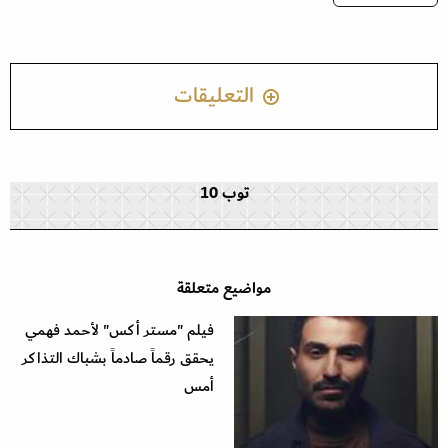
التعليقات
توب 10
مواضيع متعلقة
فيلم "مستر أكس" لأحمد فهمي
يحقق رقماً صادماً بشباك التذاكر
أمس