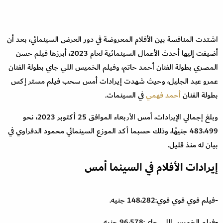
اشتدت المنافسة بين الأفلام المعروضة في دور العرض السينمائي، بعد أن
أضيفت إليها أحدث الأعمال السينمائية لعام 2023، أبرزها فيلم حسن
المصري بطولة الفنان أحمد حاتم، وفيلم الخميس اللي جاي بطولة الفنان
عمرو عبد الجليل، وحيث شهدت إيرادات أمس سحب فيلم مستر إكس
بطولة الفنان
أحمد فهمي
في السينمات.
وبلغ إجمالي الإيرادات، أمس الأربعاء الموافق 25 أكتوبر 2023، نحو
483،499 جنيهًا، وذلك حسبما أكد الموزع السينمائي محمود الدفراوي في
بيان له منذ قليل.
إيرادات الأفلام في السينما أمس
-فيلم فوي فوي فوي:148،282 جنيه.
-فيلم الخميس اللي جاي:96،578 جنيه.