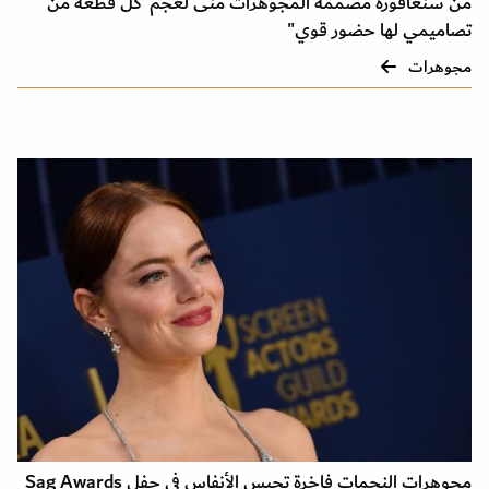
من سنغافورة مصممة المجوهرات منى لعجم"كل قطعه من
تصاميمي لها حضور قوي"
مجوهرات
مجوهرات النجمات فاخرة تحبس الأنفاس في حفل Sag Awards