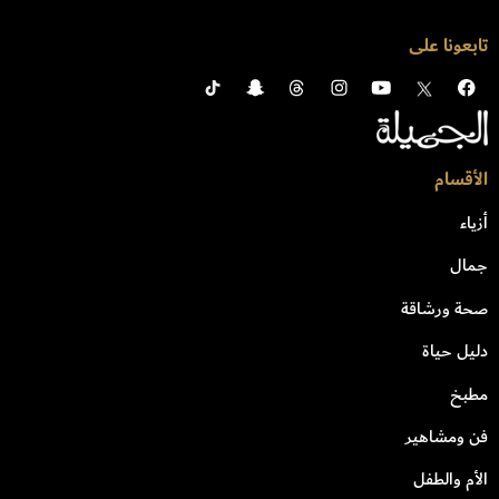
تابعونا على
الأقسام
أزياء
جمال
صحة ورشاقة
دليل حياة
مطبخ
فن ومشاهير
الأم والطفل