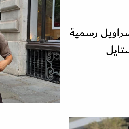
سراويل رسمية
تايل