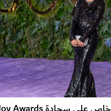
للأبيض والأسود سحر خاص على سجادة  Awards