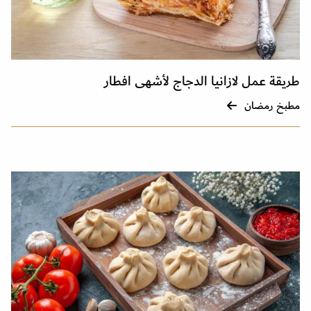
طريقة عمل لازانيا الدجاج لأشهى افطار
مطبخ رمضان