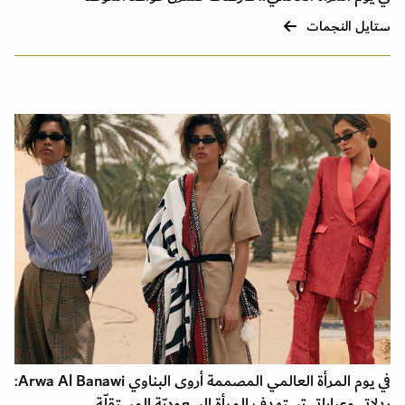
ستايل النجمات
في يوم المرأة العالمي المصممة أروى البناوي Arwa Al Banawi:
بدلاتي وعباياتي تستهدف المرأة السعوديّة المستقلّة