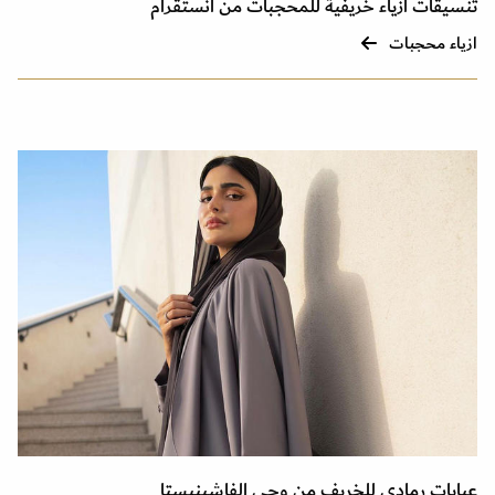
تنسيقات أزياء خريفية للمحجبات من انستقرام
ازياء محجبات
عبايات رمادي للخريف من وحي الفاشينيستا