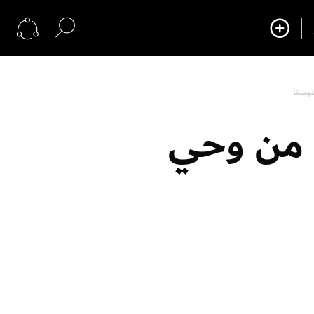
نيستا
 من وحي