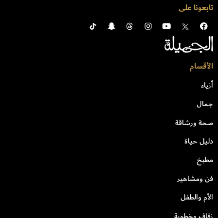
تابعونا على
الأقسام
أزياء
جمال
صحة ورشاقة
دليل حياة
مطبخ
فن ومشاهير
الأم والطفل
زفاف وخطوبة