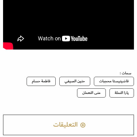
سمات :
فاشينيستا محجبات
حنين الصيفي
فاطمة حسام
يارا النملة
منى النعمان
التعليقات