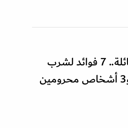
فوائد صحية هائلة.. 7 فوائد لشرب
عرق السوس و3 أشخاص محرومين