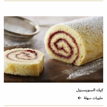
كيك السويسرول
حلويات سهلة