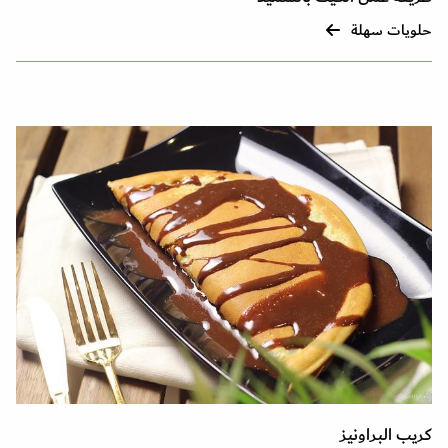
حلويات سهلة
كريب البراونيز