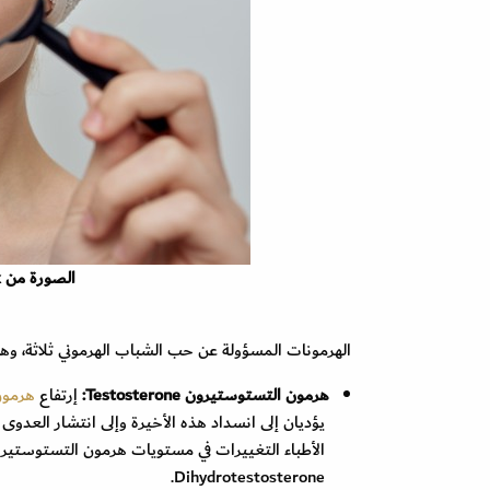
الصورة من freepik
الهرمونات المسؤولة عن حب الشباب الهرموني ثلاثة، وه
هرمون التستوستيرون Testosterone:
إرتفاع
هرمون
يؤديان إلى انسداد هذه الأخيرة وإلى انتشار العدوى
الأطباء التغييرات في مستويات هرمون التستوستير
Dihydrotestosterone.