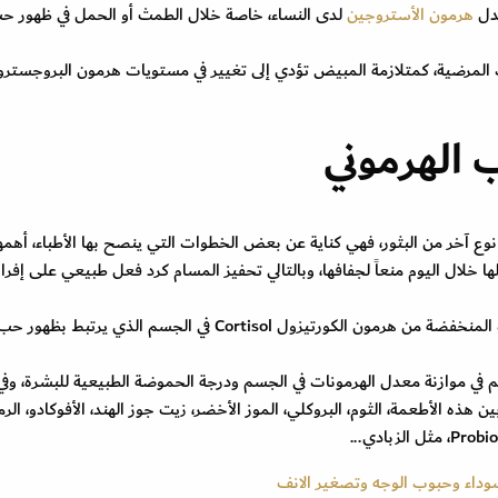
دل
هرمون الأستروجين
لدى النساء، خاصة خلال الطمث أو الحمل في ظهور ح
لمرضية، كمتلازمة المبيض تؤدي إلى تغيير في مستويات هرمون البروجسترون
 الهرموني
وع آخر من البثور، فهي كناية عن بعض الخطوات التي ينصح بها الأطباء، أهمه
ا خلال اليوم منعاً لجفافها، وبالتالي تحفيز المسام كرد فعل طبيعي على إفراز
الابتعاد عن التوتر والقلق من أجل الاحتفاظ بالمستويات المنخفضة من هرمون الكورتيزول Cortisol في الجسم الذي يرتبط بظهور ح
في موازنة معدل الهرمونات في الجسم ودرجة الحموضة الطبيعية للبشرة، وفي
ن هذه الأطعمة، الثوم، البروكلي، الموز الأخضر، زيت جوز الهند، الأفوكادو، الرم
السوداء وحبوب الوجه وتصغير الانف