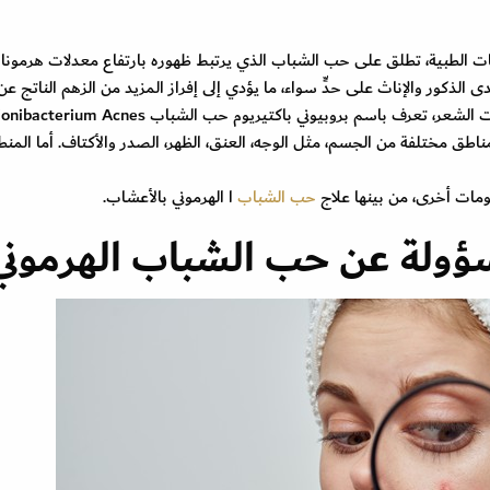
 الطبية، تطلق على حب الشباب الذي يرتبط ظهوره بارتفاع معدلات هرمونا
 الذكور والإناث على حدٍّ سواء، ما يؤدي إلى إفراز المزيد من الزهم الناتج عن
طق مختلفة من الجسم، مثل الوجه، العنق، الظهر، الصدر والأكتاف. أما المنط
مات أخرى، من بينها علاج
حب الشباب
ا الهرموني بالأعشاب.
سؤولة عن حب الشباب الهرمون