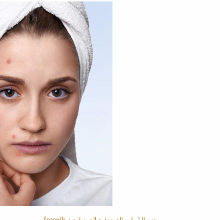
حب الشباب الهرموني- الصورة من freepik