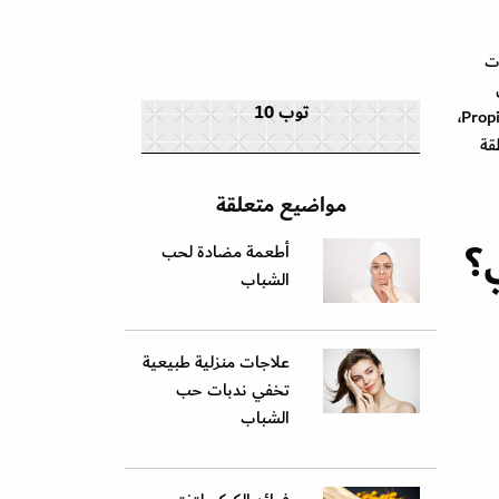
ت
توب 10
تغييرات في نشاط خلايا الجلد وانتشار بكتيريا في بصيلات الشعر، تعرف باسم بروبيوني باكتيريوم حب الشباب Propionibacterium Acnes،
قة
مواضيع متعلقة
ي؟
أطعمة مضادة لحب
الشباب
علاجات منزلية طبيعية
تخفي ندبات حب
الشباب