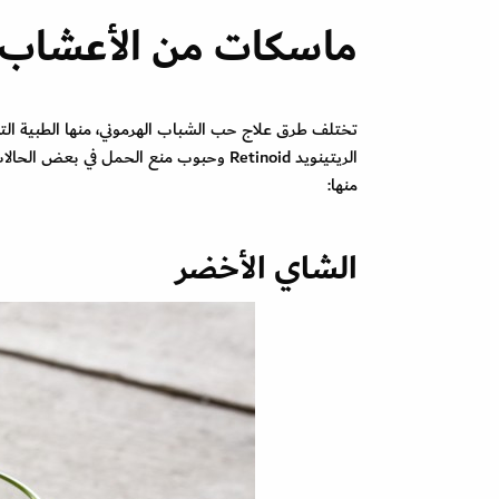
ماسكات من الأعشاب ل
الريتينويد Retinoid وحبوب منع الحمل ف
منها:
الشاي الأخضر