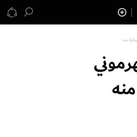
قاية منه
رموني
منه