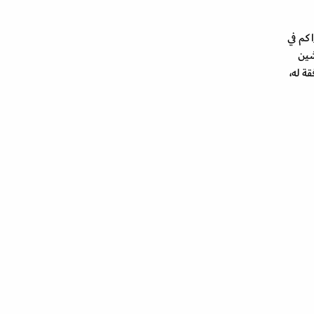
يتراكم في
شين
ة له،