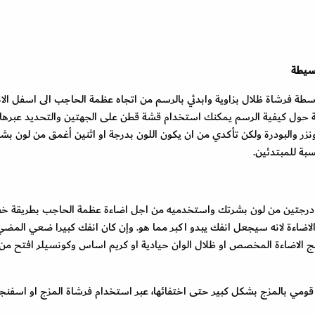
سيطة
ة فرشاة ظلال بزاوية وابدئي بالرسم من اتجاه عظمة الحاجب الى اسفل الا
ة حول كيفية الرسم يمكنك استخدام قشة قطن على الجهتين والتحديد عبرها. 
ونزر والبودرة ولكن تأكدي من ان يكون اللون بدرجة او اثنين أغمق من لون بش
بة للمبتدئين.
او درجتين من لون بشرتك واستخدميه من اجل اضاءة عظمة الحاجب بطريقة خف
الاضاءة لانه سيجعل انفك يبدو اكبر مما هو. وإن كان انفك كبيرا ضعي المضي
ج الاضاءة المخصص او ظلال الوان حيادية او كريم اساس وكونسيلر افتح من
ومي بالمزج بشكل كبير حتى اختفائها، عبر استخدام فرشاة المزج او اسفنج