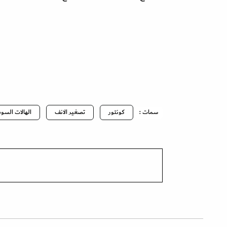
سمات :
كونتور
تصغير الانف
الهالات السود