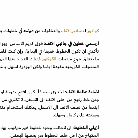
كونتور
لـ
تصغير الانف
والتخفيف من عرضه في خطوات ب
ارسمي خطين في جانبي الانف:
فوق كريم الاساس وبواسط
تأكدي ان تكون الخطوط خفيفة في البداية. وإن كنت قلق
ما يتعلق بنوع منتجات
الكونتور
فهناك العديد منها البر
المنتجات الكريمية مفيدة ايضا ولكن البودرة اسهل بالنس
اضاءة عظمة الانف
: اختاري مضيئاً يكون افتح بدرجة 
ومن خط رفيع من اعلى الانف الى الاسفل. لا تكثري من 
ابتدءا من نصف الانف الى الاسفل. يمكنك استخدام منت
وضعته على كامل وجهك.
ازيلي الخطوط
: ان لاحظت وجود خطوط غير مرغوب بها، ق
المكياج من اجل خلط الخطوط مع بعضها البعض.