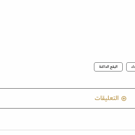
اء
البقع الداكنة
التعليقات