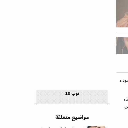
وداء
توب 10
اء
س
مواضيع متعلقة