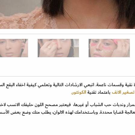
قية وقسمات ناعمة. اتبعي الارشادات التالية وتعلمي كيفية اخفاء البقع الس
تصغير الانف
باعتماد تقنية
الكونتور.
مرار وندبات حب الشباب أو غيرها، فيعتبر مصحح اللون حليفك الانسب لاخف
لمعالجة قضايا محددة. وباستخدامك لهذه الالوان، يطلب منك وضع بعض الأس