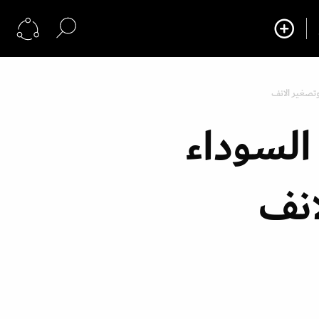
 وتصغير الانف
 السوداء
انف