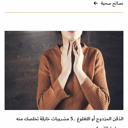
نصائح صحية
الذقن المزدوج أو اللغلوغ ..5 مشروبات خارقة تخلصك منه