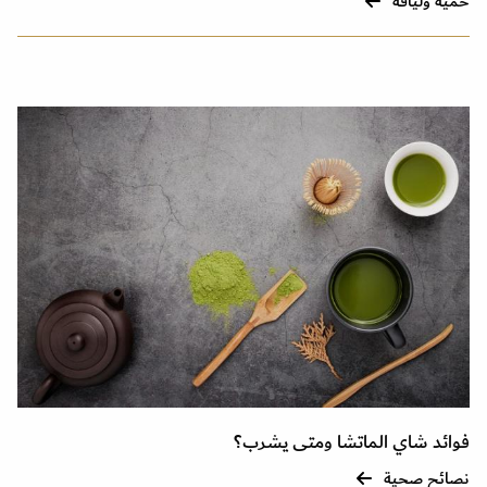
حمية ولياقة
فوائد شاي الماتشا ومتى يشرب؟
نصائح صحية