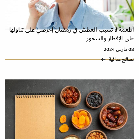
أطعمة لا تسبب العطش في رمضان إحرصي على تناولها
على الإفطار والسحور
08 مارس 2024
نصائح غذائية