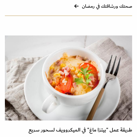
صحتك ورشاقتك في رمضان
طريقة عمل "بيتزا ماغ" في الميكروويف لسحور سريع