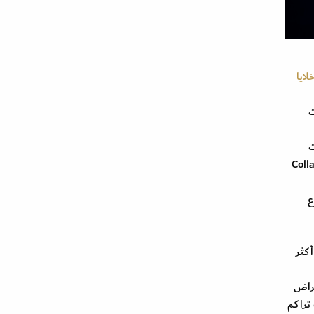
لايا
ت
ت
Coll
ع
كثر
 أعراض
تراكم