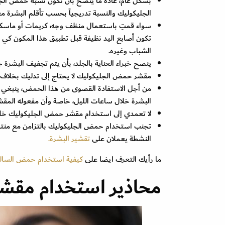
الجليكوليك والنسبة تدريجياً بحسب تأقلم البشرة مع
سواء قمتِ باستعمال منظف وجه، كريمات أو ماسك
تكون أصابع اليد نظيفة قبل تطبيق هذا المكون كي ل
الشباب وغيره.
ينصح خبراء العناية بالجلد، بأن يتم تجفيف البشرة ج
مقشر حمض الجليكوليك لا يحتاج إلى تدليك بخلاف
من أجل الاستفادة القصوى من هذا الحمض، ينبغي
البشرة خلال ساعات الليل، خاصة وأن مفعوله المق
لا تعمدي إلى استخدام مقشر حمض الجليكوليك خلال 
تجنب استخدام حمض الجليكوليك بالتزامن مع منتجات
النشطة يعملان على
تقشير البشرة.
ما رأيك التعرف ايضا على
كيفية استخدام حمض السالس
محاذير استخدام مقش