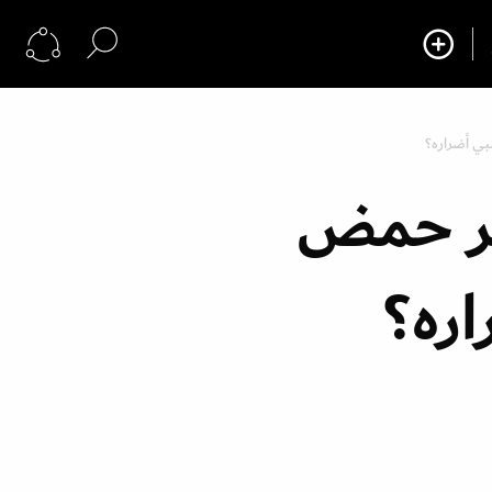
بي أضراره؟
شر حمض
ره؟