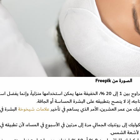
الصورة من Freepik
يتوفر حمض الجليكوليك بتراكيز مختلفة، عادة ما تتراوح بين 1 إلى 20 %، الخفيفة منها يمكن استخدامها منزلياً، وإنما ي
اجه، إذ لا ينصح بتطبيقه على البشرة الحساسة أو الجافة.
 من عمر العشرين، الأمر الذي يساهم في تأخير
علامات شيخوخة
البشرة في
يك إلى روتنيك الجمالي مرة إلى مرتين في الأسبوع في المساء، لأن تطبيقه في
 لأشعة الشمس.