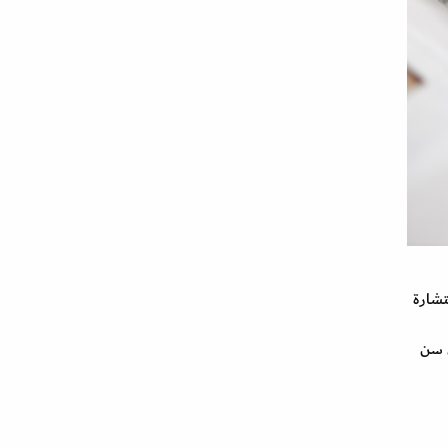
فضل استشارة
 سن