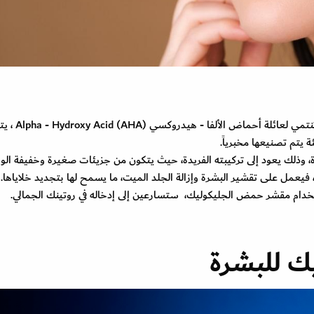
حمض الجليكوليك Glycolic Acid أحد الأحماض التي تنتمي لعائلة أحماض الألفا - هيدروكسي
يتم تصنيعها مخبرياً.
، وذلك يعود إلى تركيبته الفريدة، حيث يتكون من جزيئات صغيرة وخفيفة الوز
فيعمل على تقشير البشرة وإزالة الجلد الميت، ما يسمح لها بتجديد خلاياها.
ستخدام مقشر حمض الجليكوليك، ستسارعين إلى إدخاله في روتينك الجمالي.
ك للبشرة