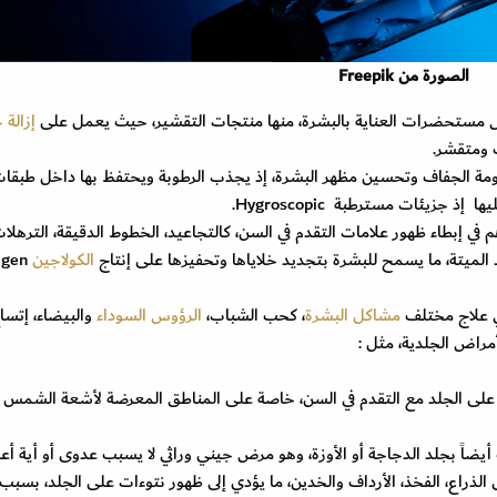
الصورة من Freepik
تحضرات العناية بالبشرة، منها منتجات التقشير، حيث يعمل على
إزالة خ
 ومتقشر.
 الجفاف وتحسين مظهر البشرة، إذ يجذب الرطوبة ويحتفظ بها داخل طبقا
جزيئات مسترطبة Hygroscopic.
 إبطاء ظهور علامات التقدم في السن، كالتجاعيد، الخطوط الدقيقة، الترهلا
د الميتة، ما يسمح للبشرة بتجديد خلاياها وتحفيزها على إنتاج
الكولاجين
agen
 علاج مختلف
مشاكل البشرة
، كحب الشباب،
الرؤوس السوداء
والبيضاء، إتسا
مراض الجلدية، مثل :
ر على الجلد مع التقدم في السن، خاصة على المناطق المعرضة لأشعة الشمس أ
بات الشعرية Keratosis Pilaris ويعرف أيضاً بجلد الدجاجة أو الأوزة، وهو مرض جيني وراثي لا يسبب عدوى أو أية
اع، الفخذ، الأرداف والخدين، ما يؤدي إلى ظهور نتوءات على الجلد، بسبب 