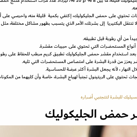
بشكل عام، عادة ما ينصح بأن تكون نسبة حمض الجليكوليك قليلة، ما بين 8 % أو 10 %، ليزداد عدد مرات استخدام منتج 
ه.
ات تحتوي على حمض الجليكوليك، إكتفي بكمية قليلة منه، واحرصي على أ
ا تنتقل البكتيريا إلى بشرتك، الأمر الذي يتسبب بظهور مشاكل مختلفة، مثل
يداً من أي رطوبة قبل تطبيقه.
 أنواع المستحضرات التي تحتوي على حبيبات مقشرة.
 بعد استخدام مقشر حمض الجليكوليك تطبيق كريم مرطب للحفاظ على رطوب
شر يعزز من قدرة البشرة على امتصاص المستحضرات التي تليه.
النهار ، لأنه يجعل البشرة أكثر عرضة للحساسية.
 تحتوي على الريتينول تجنباً لهياج البشرة، خاصة وأن كليهما من المكونا
يليك للبشرة لتتجنبي أضراره
ر حمض الجليكوليك