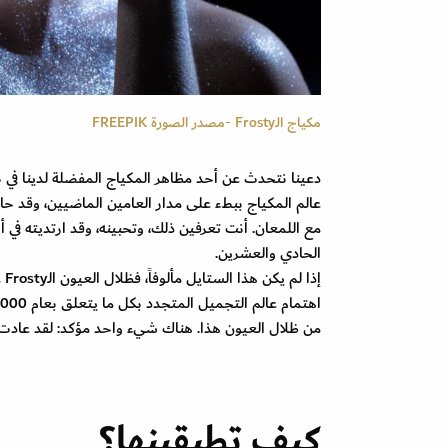
مكياج الـFrosty -مصدر الصورة FREEPIK
عالم المكياج ببطء على مدار العامين الماضيين، وقد حان
مع اللمعان. أنت تعرفين ذلك، وتحبينه، وقد ارتديته في أ
الحادي والعشرين.
إذ
من ظلال العيون هذا. هناك شيء واحد مؤكد: لقد عادت
كيف تطبقينها؟