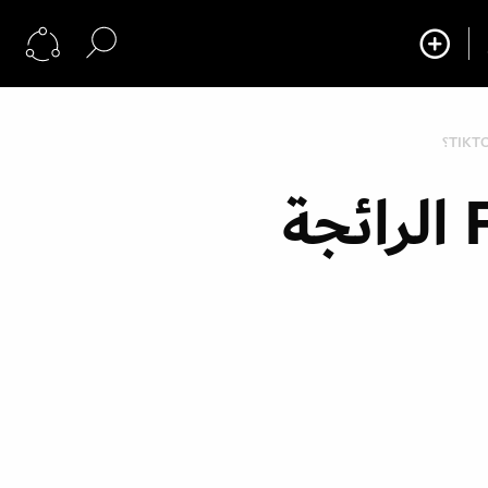
ما هي صيحة مكياج الـFrosty الرائجة