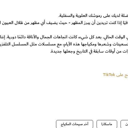
ضلة لديك على رموشك العلوية والسفلية.
فيًا إذا كنت تريدين أن يبرز المظهر - حيث يضيف أي مظهر من ظلال العيون ال
 من الغامض سبب رؤيتنا لإحياء العين الFrosty في الوقت الحالي. بعد كل شيء، كانت اتجاهات الجمال والأناقة دائمًا دورية. 
اء التسعينات وشعرها ومكياجها هذه الأيام، مع مسلسلات مثل المسلسل التلفزي
ن
ماسكارا
آخر صيحات المكياج