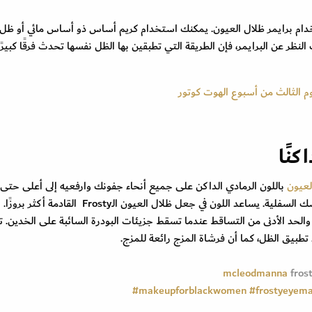
استخدام برايمر ظلال العيون. يمكنك استخدام كريم أساس ذو أساس مائي أو ظل
نظر عن البرايمر، فإن الطريقة التي تطبقين بها الظل نفسها تحدث فرقًا كبيرًا 
لعيون
باللون الرمادي الداكن على جميع أنحاء جفونك وارفعيه إلى أعلى حتى ا
ضعي هذا الظل أيضًا على الجزء الخارجي من خط رموشك السفلية. يساعد اللون في جعل ظلال العيون الـFrosty القادمة أكثر بروزًا.
حد الأدنى من التساقط عندما تسقط جزيئات البودرة السائبة على الخدين. 
تطبيق الظل، كما أن فرشاة المزج رائعة للمزج.
frost
#makeupforblackwomen
#frostyeyem