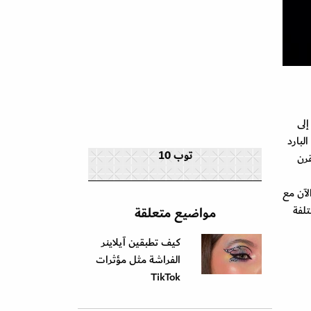
تحدث عن أحد مظاهر المكياج المفضلة لدينا في نشأننا والتي ربما نكون قد نسيناها، عندما كبرنا. لقد عاد ظل العيون الـFrosty إلى
لبارد
توب 10
قرن
هور الآن مع
مختلفة
مواضيع متعلقة
كيف تطبقين آيلاينر
الفراشة مثل مؤثرات
TikTok