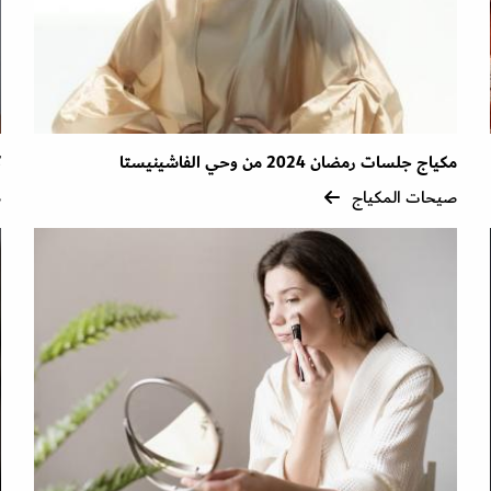
مكياج جلسات رمضان 2024 من وحي الفاشينيستا
ك
صيحات المكياج
ص