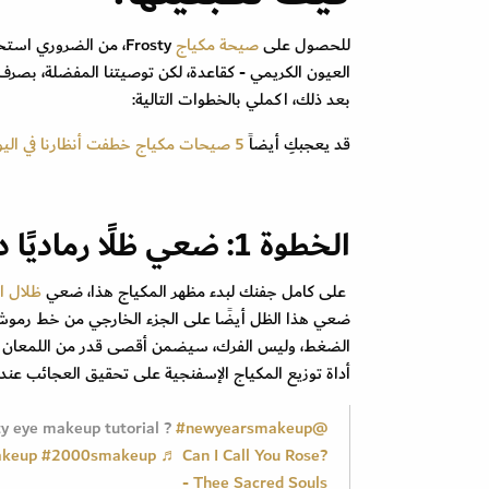
للحصول على
صيحة مكياج
Frosty، من الضروري 
العيون الكريمي - كقاعدة، لكن توصيتنا المفضلة، بصرف ال
بعد ذلك، اكملي بالخطوات التالية:
قد يعجبكِ أيضاً
5 صيحات مكياج خطفت أنظارنا في اليوم الثالث من أسبوع الهوت كوتور
الخطوة 1: ضعي ظلًا رماديًا داكنًا
على كامل جفنك لبدء مظهر المكياج هذا، ضعي
ظلال ا
الضغط، وليس الفرك، سيضمن أقصى قدر من اللمعان وال
أداة توزيع المكياج الإسفنجية على تحقيق العجائب عند 
y eye makeup tutorial ?
#newyearsmakeup
@mcleodmanna
akeup
#2000smakeup
♬ Can I Call You Rose?
- Thee Sacred Souls