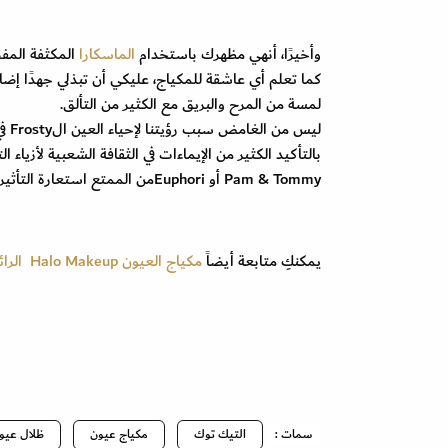
وأخيرًا، أنهي مظهرك باستخدام
الماسكارا
المكثفة المف
كما تعلم أي عاشقة للمكياج، عليكي أن تبذلي جهدًا إضا
لمسة من المرح والبريق مع الكثير من التألق.
ليس
بالتأكيد الكثير من الإيماءات في الثقافة الشعبية لأزي
Pam & Tommy أو Euphoriمن الممتع استعارة التأثيرات من أوقات سابقة في التاريخ وجعلها جديدة.
يمكنكِ متابعة أيضاً
مكياج العيون Halo Makeup الرائج على TikTok
سمات :
التيك توك
مكياج عيون
ظلال عيو