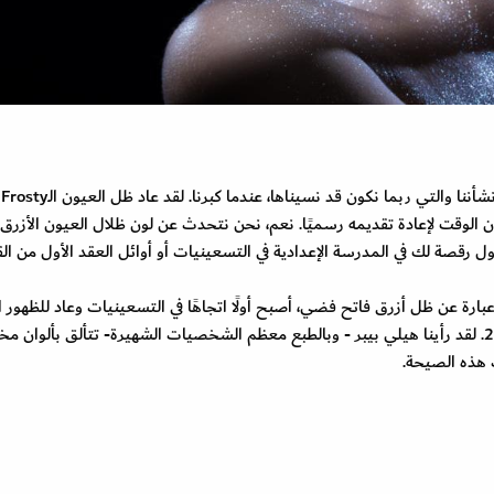
دعينا ن
 الوقت لإعادة تقديمه رسميًا. نعم، نحن نتحدث عن لون ظلال العيون الأزرق ا
ول رقصة لك في المدرسة الإعدادية في التسعينيات أو أوائل العقد الأول من ال
ا لم يكن هذا الستايل مألوفاً، فظلال العيون الـFrosty عبارة عن ظل أزرق فاتح فضي، أصبح أولًا اتجاهًا في التسعينيات وعاد للظ
اهتمام عالم التجميل المتجدد بكل ما يتعلق بعام 2000. لقد رأينا هيلي بيبر - وبالطبع معظم الشخصيات الشهيرة- تتألق بألوان 
 هذه الصيحة.