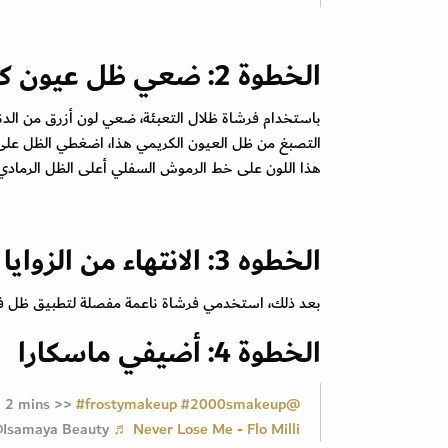
الخطوة 2: ضعي ظل عيون كريمي لامع
باستخدام فرشاة ظلال التعبئة، ضعي لون أزرق من ال
التصبغ من ظل العيون الكريمي هذا، اضغطي الظل على ا
هذا اللون على خط الرموش السفلي أعلى الظل الرمادي 
الخطوه 3: الانتهاء من الزوايا الداخلية
بعد ذلك، استخدمي فرشاة ناعمة مفصلة لتطبيق ظل فضي 
الخطوة 4: أضيفي ماسكارا
ke 2 mins >>
#frostymakeup
#2000smakeup
@morvenmcbride
Isamaya Beauty
♬ Never Lose Me - Flo Milli