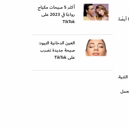
أكثر 5 صيحات مكياج
رواجًا في 2023 على
أيضًا.
TikTok
العين الدخانية النيود:
صيحة جديدة تضرب
على TikTok
لثنية.
تعمل