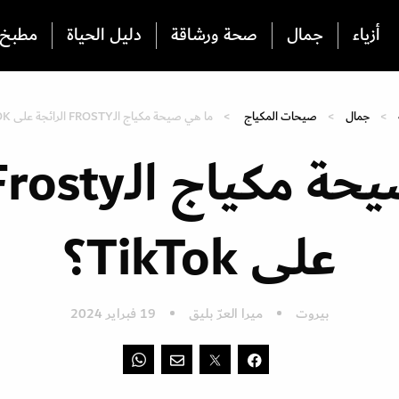
أزياء
جمال
صحة ورشاقة
دليل الحياة
مطبخ
جمال
صيحات المكياج
ما هي صيحة مكياج الـFROSTY الرائجة على TIKTOK؟
على TikTok؟
بيروت
ميرا العرّ بليق
19 فبراير 2024