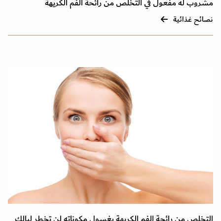
مشروب له مفعول في التخلص من رائحة الفم الكريهة
نصائح غذائية
التخلص من رائحة الفم الكريهة بغسول مكوناته لن تخطر لبالك