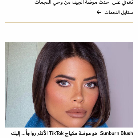
تعرفي على أحدث موضة الجينز من وحي النجمات
ستايل النجمات
Sunburn Blush هو موضة مكياج TikTok الأكثر رواجاً... إليك