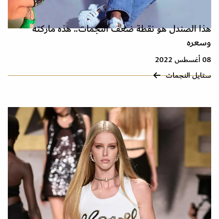
هذا الصندل هو نقطة ضعف النجمات.. هذه ماركته
وسعره
08 أغسطس 2022
ستايل النجمات