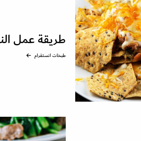
طريقة عمل النا
طبخات انستقرام