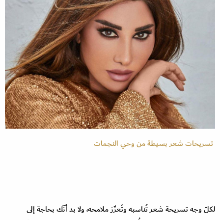
تسريحات شعر بسيطة من وحي النجمات
لكلّ وجه تسريحة شعر تُناسبه وتُعزّز ملامحه، ولا بد أنّك بحاجة إلى