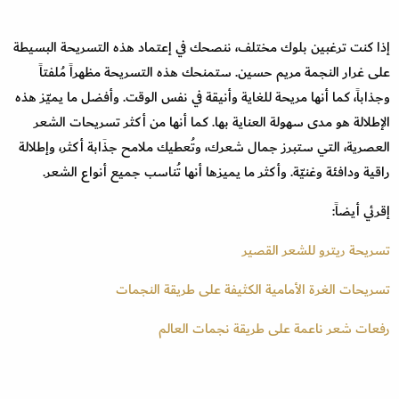
إذا كنت ترغبين بلوك مختلف، ننصحك في إعتماد هذه التسريحة البسيطة
على غرار النجمة مريم حسين. ستمنحك هذه التسريحة مظهراً مُلفتاً
وجذاباً، كما أنها مريحة للغاية وأنيقة في نفس الوقت. وأفضل ما يميّز هذه
الإطلالة هو مدى سهولة العناية بها. كما أنها من أكثر تسريحات الشعر
العصرية، التي ستبرز جمال شعرك، وتُعطيك ملامح جذَابة أكثر، وإطلالة
راقية ودافئة وغنيّة. وأكثر ما يميزها أنها تُناسب جميع أنواع الشعر.
إقرئي أيضاً:
تسريحة ريترو للشعر القصير
تسريحات الغرة الأمامية الكثيفة على طريقة النجمات
رفعات شعر ناعمة على طريقة نجمات العالم