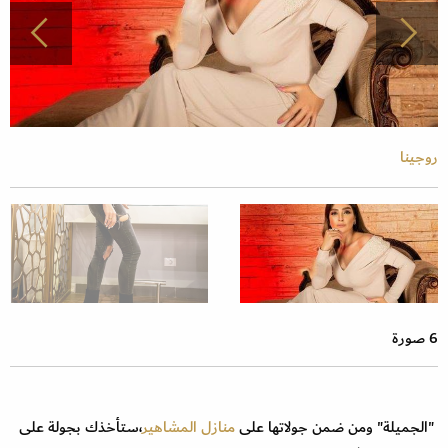
روجينا
6 صورة
"الجميلة" ومن ضمن جولاتها على
منازل المشاهير
،ستأخذك بجولة على