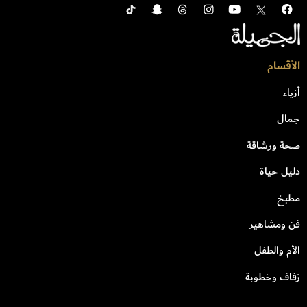
الأقسام
أزياء
جمال
صحة ورشاقة
دليل حياة
مطبخ
فن ومشاهير
الأم والطفل
زفاف وخطوبة