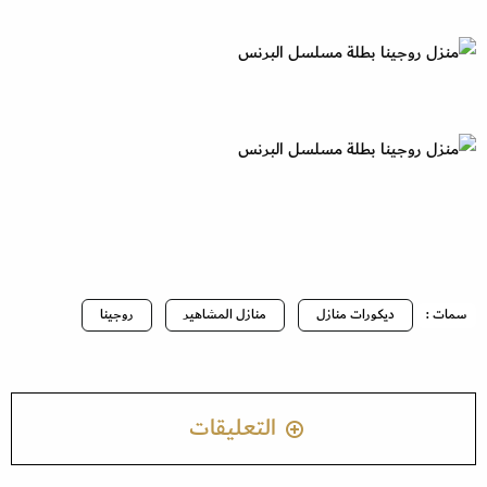
سمات :
ديكورات منازل
منازل المشاهير
روجينا
التعليقات