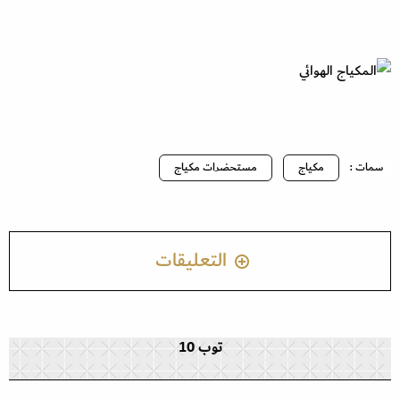
سمات :
مكياج
مستحضرات مكياج
التعليقات
توب 10