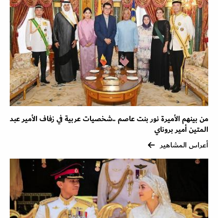
من بينهم الأميرة نور بنت عاصم ..شخصيات عربية في زفاف الأمير عبد
المتين أمير بروناي
أعراس المشاهير