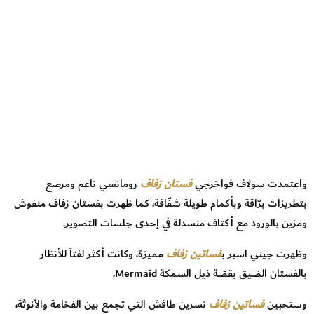
واعتمدت سولاف فواخرجي
فستان زفاف
رومانسي ناعم ومرصع
بتطريزات برّاقة وبأكمام طويلة شفّافة، كما ظهرت بفستان زفاف منفوش
ومزين بالورود مع أكتاف منسدلة في إحدى جلسات التصوير.
وظهرت جيني اسبر ب
فساتين زفاف
مميزة، وكانت أكثر لفتاً للأنظار
بالفستان الضيق بقصّة ذيل السمكة Mermaid.
وستحبين
فساتين زفاف
نسرين طافش التي تجمع بين الفخامة والأنوثة،