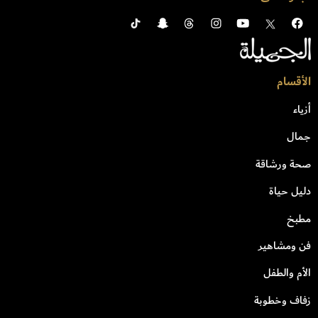
الأقسام
أزياء
جمال
صحة ورشاقة
دليل حياة
مطبخ
فن ومشاهير
الأم والطفل
زفاف وخطوبة