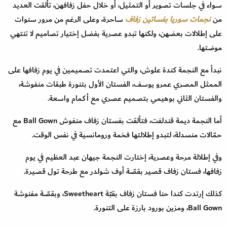
سواء في جلسات تصوير أو التمثيل، أو خلال حفل زفافهن، تألقت العديد
من
نجمات سوريا
بفساتين زفاف
ساحرة، وعلى الرغم من مرور سنوات
على إطلالات بعضهن، ولكنها تبدو عصرية بفضل إختيار تصاميم لا تنتهي
موضتها.
نبدأ مع النجمة كندة علوش، والتي اعتمدت تصميمين في يوم زفافها على
الممثل المصري عمرو يوسف، الفستان الأول بتنورة طبقات منفوشة،
والفستان الثاني بوهيمي بتصميم عصري مع أكمام واسعة.
أما النجمة ديمة قندلفت، فتألقت بفستان زفاف منفوش Ball Gown مع
حمّالات منسدلة، لتبدو إطلالتها فخمة ورومانسية في نفس الوقت.
وفي إطلالة مرحة وعصرية، إختارت النجمة جيهان عبد العظيم في يوم
زفافها، فستان زفاف قصير بقصّة أوف شولدر مع طرحة تول قصيرة.
كذلك إرتدت كندا حنا فستان زفاف بقبّة Sweetheart، وبقصّة مفنوشة
Ball Gown، ومزين بورود بارزة على التنورة.