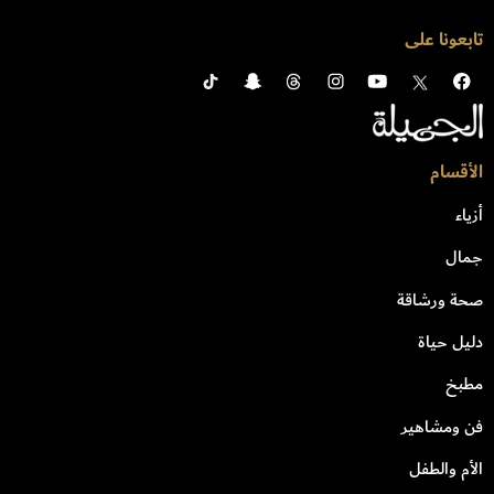
تابعونا على
الأقسام
أزياء
جمال
صحة ورشاقة
دليل حياة
مطبخ
فن ومشاهير
الأم والطفل