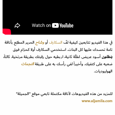
في هذا الفيديو تتابعين كيفية لفّ
السكارف
أو
وشاح
الحرير المطبّع بأناقة
تامة تحسدك عليها كل البنات. استخدمي السكارف أولا كحزام فوق
بنطلون
أسود عريض. لطلّة ثانية، اربطيه حول رقبتك بطريقة مرتخية. ثالثاً،
ضعيه على كتفيك. وأخيراً لفي رأسك به على طريقة
النجمات
الهوليوديات.
للمزيد من هذه الفيديوهات لأناقة مكتملة تابعي موقع "الجميلة"
www.aljamila.com