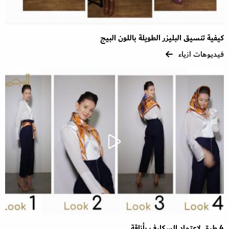
كيفية تنسيق البليزر الطويلة باللون البيج
فيديوهات ازياء
4 طرق لاعتماد السكارف بأناقة