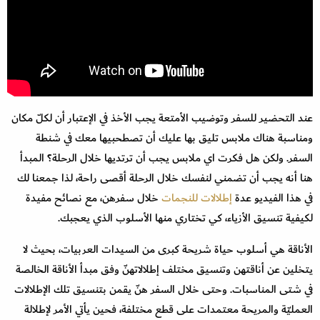
عند التحضير للسفر وتوضيب الأمتعة يجب الأخذ في الإعتبار أن لكلّ مكان
ومناسبة هناك ملابس تليق بها عليك أن تصطحبيها معك في شنطة
السفر. ولكن هل فكرت اي ملابس يجب أن ترتديها خلال الرحلة؟ المبدأ
هنا أنه يجب أن تضمني لنفسك خلال الرحلة أقصى راحة، لذا جمعنا لك
في هذا الفيديو عدة
إطلالات للنجمات
خلال سفرهن، مع نصائح مفيدة
لكيفية تنسيق الأزياء، كي تختاري منها الأسلوب الذي يعجبك.
الأناقة هي أسلوب حياة شريحة كبرى من السيدات العربيات، بحيث لا
يتخلين عن أناقتهن وتنسيق مختلف إطلالاتهنّ وفق مبدأ الأناقة الخالصة
في شتى المناسبات. وحتى خلال السفر هنّ يقمن بتنسيق تلك الإطلالات
العمليّة والمريحة معتمدات على قطع مختلفة، فحين يأتي الأمر لإطلالة