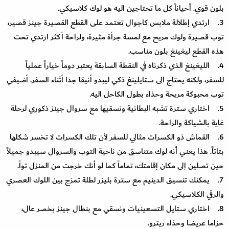
بلون قوي. أحياناً كل ما تحتاجين اليه هو لوك كلاسيكي.
3. ارتدي إطلالة ملابس كاجوال تعتمد على القطع القصيرة جينز قصير،
توب قصيرة ولوك مريح مع لمسة جرأة مثيرة، ولراحة أكثر ارتدي تحت
هذه القطع ليغينغ بلون مناسب.
4. الليغينغ الذي ذكرناه في النقطة السابقة يعتبر دوماً خياراً عملياً
للسفر، ولكنه يحتاج الى ستايلينغ ذكي ليبدو أنيقا جدا أثناء السفر. أضيفي
توب محبوكة مريحة وحذاء بطول الكاحل اليه.
5. اختاري سترة تشبه البطانية ونسقيها مع سروال جينز ذكوري لرحلة
غاية بالشياكة والراحة.
6. القماش ذو الكسرات مثالي للسفر لأن تلك الكسرات لا تخسر شكلها
بتاتاً. هذا يعني أنه لوك متناسق من ناحية التوب والسروال سيبدو جميلاً
حين تصلين إلى مكان إقامتك، تماماً كما لو أنك خرجت من المنزل تواً.
7. يمكنك تنسيق الدينيم مع سترة بليزر لطلة تمزج بين اللوك العصري
والرقي الكلاسيكي.
8. اختاري ستايل التسعينيات ونسقي مع بنطال جينز بخصر عال،
حزاماً عريضاً وحذاء ريترو.