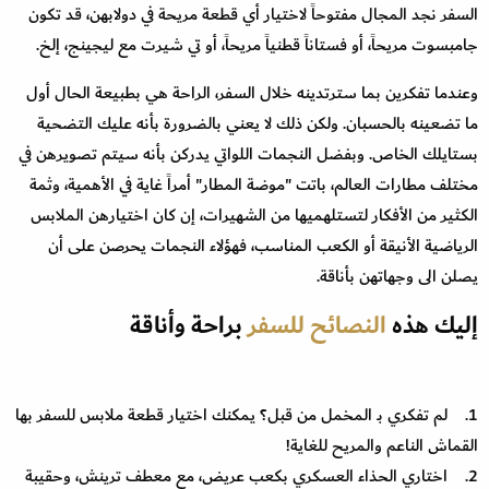
السفر نجد المجال مفتوحاً لاختيار أي قطعة مريحة في دولابهن، قد تكون
جامبسوت مريحاً، أو فستاناً قطنياً مريحاً، أو تي شيرت مع ليجينج، إلخ.
وعندما تفكرين بما سترتدينه خلال السفر، الراحة هي بطبيعة الحال أول
ما تضعينه بالحسبان. ولكن ذلك لا يعني بالضرورة بأنه عليك التضحية
بستايلك الخاص. وبفضل النجمات اللواتي يدركن بأنه سيتم تصويرهن في
مختلف مطارات العالم، باتت "موضة المطار" أمراً غاية في الأهمية، وثمة
الكثير من الأفكار لتستلهميها من الشهيرات، إن كان اختيارهن الملابس
الرياضية الأنيقة أو الكعب المناسب، فهؤلاء النجمات يحرصن على أن
يصلن الى وجهاتهن بأناقة.
إليك هذه
النصائح للسفر
براحة وأناقة
1. لم تفكري بـ المخمل من قبل؟ يمكنك اختيار قطعة ملابس للسفر بها
القماش الناعم والمريح للغاية!
2. اختاري الحذاء العسكري بكعب عريض، مع معطف ترينش، وحقيبة