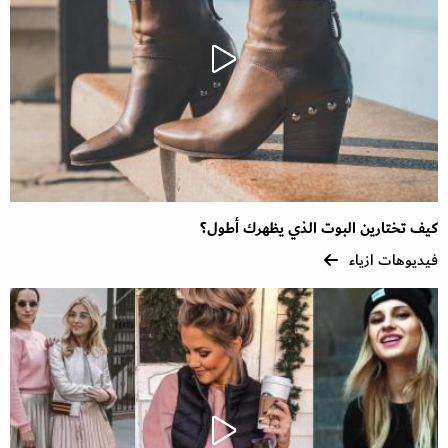
كيف تختارين البوت الذي يظهرك أطول؟
فيديوهات ازياء