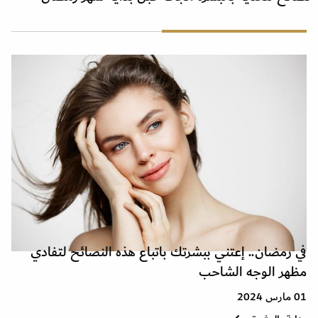
في رمضان.. إعتني ببشرتك باتباع هذه النصائح لتفادي
مظهر الوجه الشاحب
01 مارس 2024