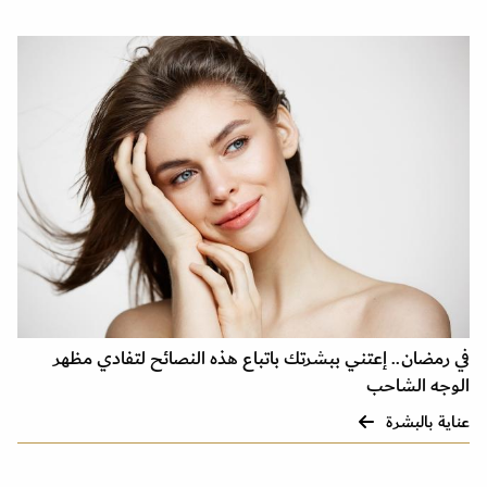
في رمضان.. إعتني ببشرتك باتباع هذه النصائح لتفادي مظهر
الوجه الشاحب
عناية بالبشرة