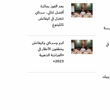
بعد الفوز بجائزة
أفضل ثنائي.. سرناي
تتغزل في كيفانش
تاتليتوغ
ارسة
كرم وسرناي وكيفانش
في
يخطفون الأنظار في
«الفراشة الذهبية
2023»
يبيك