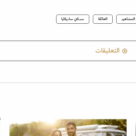
 المشاهير
العائلة
سرناي ساريكايا
التعليقات