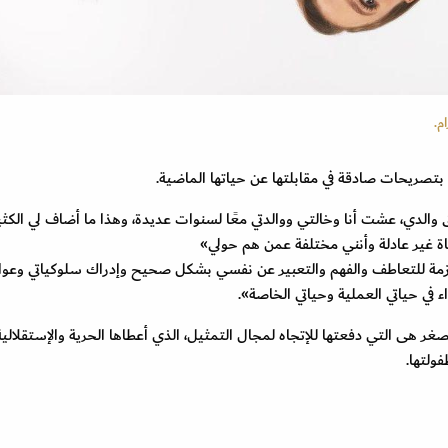
م.
 بتصريحات صادقة في مقابلتها عن حياتها الماضية.
ق والدي، عشت أنا وخالتي ووالدتي معًا لسنوات عديدة، وهذا ما أضاف لي الكث
اة غير عادلة وأنني مختلفة عمن هم حولي»
لازمة للتعاطف والفهم والتعبير عن نفسي بشكل صحيح وإدراك سلوكياتي وعو
 في حياتي العملية وحياتي الخاصة».
صغر هى التي دفعتها للإتجاه لمجال التمثيل، الذي أعطاها الحرية والإستقلالية
ولتها.