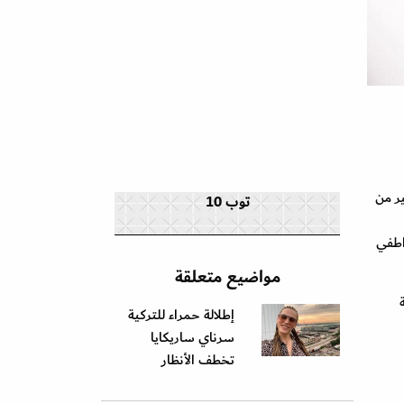
ير من
توب 10
اطفي
مواضيع متعلقة
إطلالة حمراء للتركية
سرناي ساريكايا
تخطف الأنظار