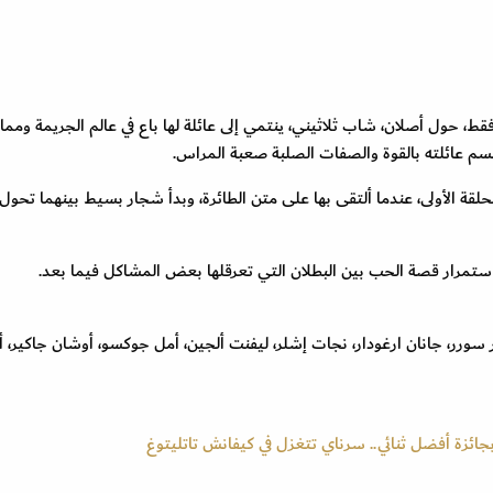
ون من 30 حلقة فقط، حول أصلان، شاب ثلاثيني، ينتمي إلى عائلة لها باع في عالم الجريمة ومم
تتسم عائلته بالقوة والصفات الصلبة صعبة المراس.
قة الأولى، عندما ألتقى بها على متن الطائرة، وبدأ شجار بسيط بينهما تحول 
مرار قصة الحب بين البطلان التي تعرقلها بعض المشاكل فيما بعد.
 سورر، جانان ارغودار، نجات إشلر، ليفنت ألجين، أمل جوكسو، أوشان جاكير، أ
بجائزة أفضل ثنائي.. سرناي تتغزل في كيفانش تاتليتوغ