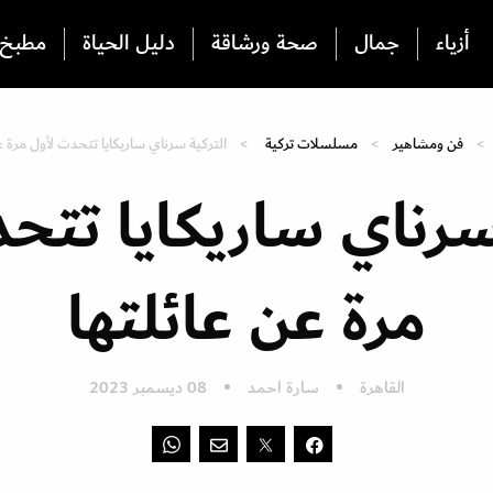
أزياء
جمال
صحة ورشاقة
دليل الحياة
مطبخ
فن ومشاهير
مسلسلات تركية
التركية سرناي ساريكايا تتحدث لأول مرة ع
سرناي ساريكايا تتح
مرة عن عائلتها
القاهرة
سارة احمد
08 ديسمبر 2023