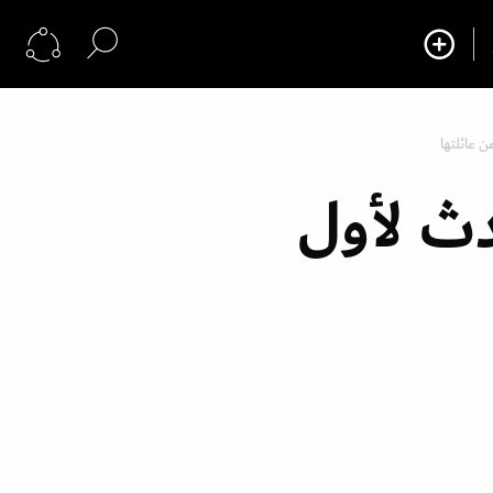
ن عائلتها
دث لأول