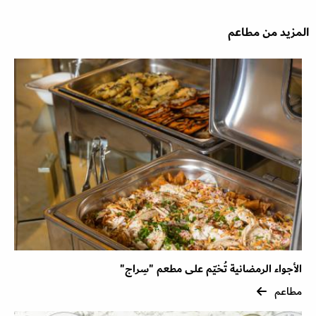
المزيد من مطاعم
الأجواء الرمضانية تُخيّم على مطعم "سِراج"
مطاعم