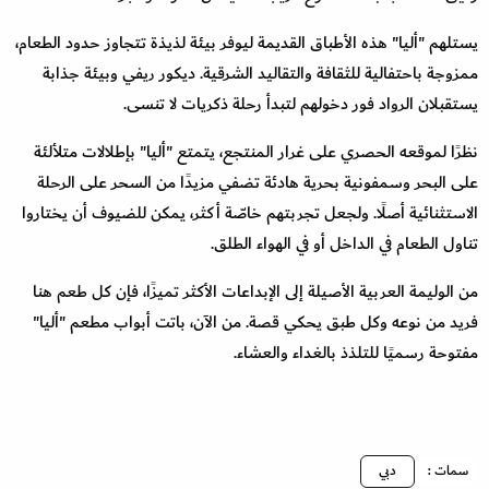
يستلهم "أليا" هذه الأطباق القديمة ليوفر بيئة لذيذة تتجاوز حدود الطعام،
ممزوجة باحتفالية للثقافة والتقاليد الشرقية. ديكور ريفي وبيئة جذابة
يستقبلان الرواد فور دخولهم لتبدأ رحلة ذكريات لا تنسى.
نظرًا لموقعه الحصري على غرار المنتجع، يتمتع "أليا" بإطلالات متلألئة
على البحر وسمفونية بحرية هادئة تضفي مزيدًا من السحر على الرحلة
الاستثنائية أصلًا. ولجعل تجربتهم خاصّة أكثر، يمكن للضيوف أن يختاروا
تناول الطعام في الداخل أو في الهواء الطلق.
من الوليمة العربية الأصيلة إلى الإبداعات الأكثر تميزًا، فإن كل طعم هنا
فريد من نوعه وكل طبق يحكي قصة. من الآن، باتت أبواب مطعم "أليا"
مفتوحة رسميًا للتلذذ بالغداء والعشاء.
سمات :
دبي