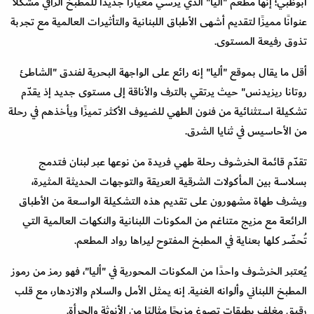
أبوظبي؛ إنها مطعم "أليا" الذي يرسي معيارًا جديدًا للمطبخ الراقي مشكّلًا
عنوانًا مميزًا لتقديم أشهى الأطباق اللبنانية والتأثيرات العالمية مع تجربة
تذوق رفيعة المستوى.
أقل ما يقال بموقع "أليا" إنه رائع على الواجهة البحرية لفندق "الشاطئ
روتانا ريزيدنس" حيث يرتقي بالترف والأناقة إلى مستوى جديد إذ يقدّم
تشكيلة استثنائية من فنون الطهي للضيوف الأكثر تميزًا ويأخذهم في رحلة
من الأحاسيس في ثنايا الشرق.
تقدّم قائمة الخرشوف رحلة طهي فريدة من نوعها عبر لبنان فتدمج
بسلاسة بين المأكولات الشرقية العريقة والتوجهات الحديثة المثيرة،
ويشرف طهاة مشهورون على تقديم هذه التشكيلة الواسعة من الأطباق
الرائعة مع مزيج متناغم من المكونات اللبنانية والنكهات العالمية التي
تُحضّر كلها بعناية في المطبخ المفتوح ليراها رواد المطعم.
يُعتبر الخرشوف واحدًا من المكونات المحورية في "أليا"، فهو رمز من رموز
المطبخ اللبناني وألوانه الغنية. إنه يمثل الأمل والسلام والازدهار، مع قلب
رقيق مغلف بطبقات تصوغ مزيجًا مثاليًا من الأنوثة والجرأة.