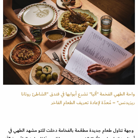
واحة الطهي الفخمة "أليا" تشرع أبوابها في فندق "الشاطئ روتانا
ريزيدنس" – مُعدّة لإعادة تعريف الطعام الفاخر
وجهة تناول طعام جديدة مطعّمة بالفخامة دخلت للتو مشهد الطهي في