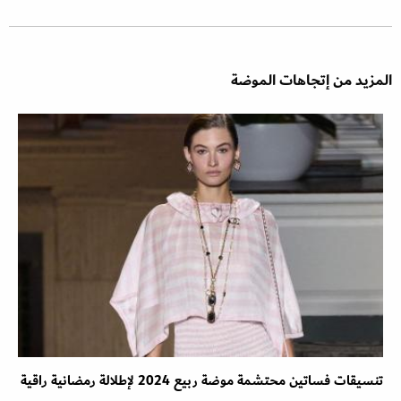
المزيد من إتجاهات الموضة
تنسيقات فساتين محتشمة موضة ربيع 2024 لإطلالة رمضانية راقية