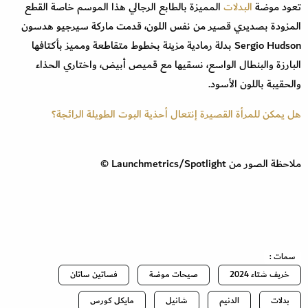
تعود موضة
البدلات
المميزة بالطابع الرجالي هذا الموسم خاصة القطع
المزودة بصديري قصير من نفس اللون، قدمت ماركة سيرجيو هدسون
Sergio Hudson بدلة رمادية مزينة بخطوط متقاطعة ومميز بأكتافها
البارزة والبنطال الواسع، نسقيها مع قميص أبيض، واختاري الحذاء
والحقيبة باللون الأسود.
هل يمكن للمرأة القصيرة إنتعال أحذية البوت الطويلة الرائجة؟
ملاحظة الصور من Launchmetrics/Spotlight ©
سمات :
خريف شتاء 2024
صيحات موضة
فساتين ساتان
بدلات
الدنيم
شانيل
مايكل كورس