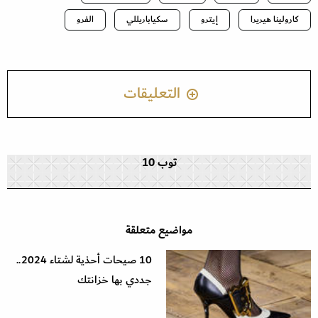
كارولينا هيريرا
إيترو
سكياباريللي
الفرو
التعليقات
توب 10
مواضيع متعلقة
10 صيحات أحذية لشتاء 2024..
جددي بها خزانتك