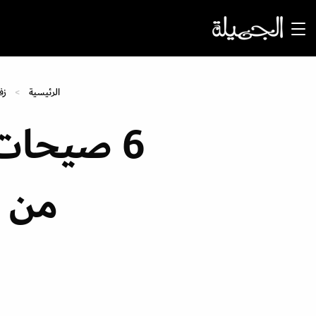
الرئيسية
زف
من أ