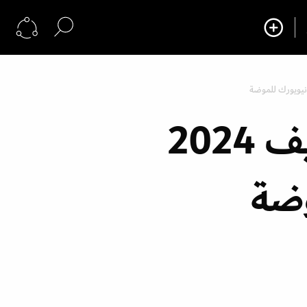
6 صيحات فساتين زفاف لخريف 2024
وضة