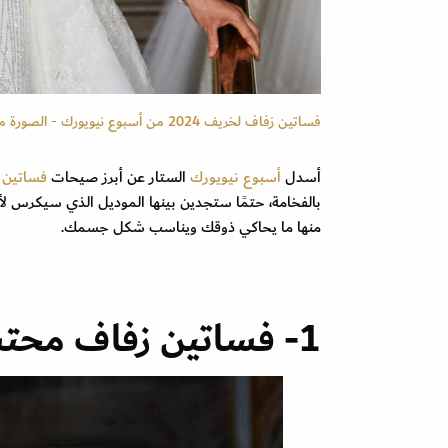
فساتين زفاف لخريف 2024 من أسبوع نيويورك - الصورة من Launchmetrics/Spotlight ©
أسدل
أسبوع نيويورك
الستار عن أبرز صيحات
فساتين ا
بالفخامة، حتمًا ستجدين بينها الموديل الذي سيكرس لأن
منها ما يحاكي ذوقك ويناسب شكل جسمك.
1- فساتين زفاف محتشمة