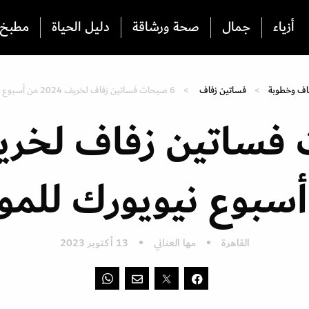
أزياء
جمال
صحة ورشاقة
دليل الحياة
مطبخ
اف وخطوبة
فساتين زفاف
6 صيحات فساتين زفاف لخريف 2024 من أسبوع نيويورك للموضة
سبوع نيويورك للم
القاهرة
مها العناني
13 أكتوبر 2023