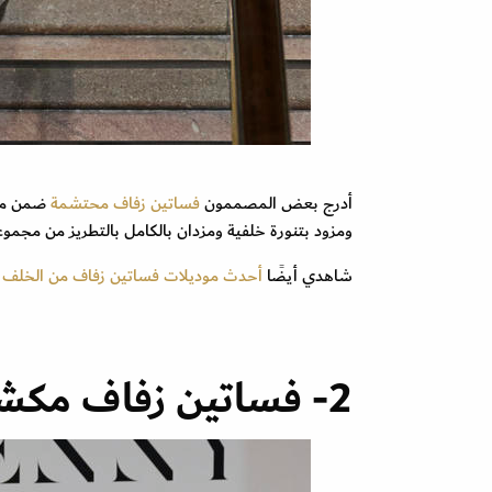
أدرج بعض المصممون
فساتين زفاف محتشمة
ومزود بتنورة خلفية ومزدان بالكامل بالتطريز من مجموعة ماركة بندل هاس el Haas
شاهدي أيضًا
أحدث موديلات فساتين زفاف من الخلف خري
2- فساتين زفاف مكشكشه