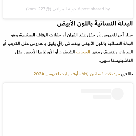
A post shared by خولة المراغي (@kam_227)
البدلة النسائية باللون الأبيض
خيار آخر للعروس في حفل عقد القران أو حفلات الزفاف الصغيرة، وهو
البدلة النسائية باللون الأبيض وبقماش راقي يليق بالعروس مثل الكريب أو
الساتان، ولتنسقي معها
الحجاب
الشيفون أو الأورغانزا الأبيض مثل
الفاشينيستا سهى.
طالعي
موديلات فساتين زفاف أوف وايت لعروس 2024