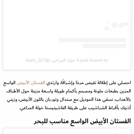
A post shared by خولة المراغي (@kam_227)
احصلي على إطلالة تفيض مرحًا وإشراقًا، وارتدي
الفستان الأبيض
الواسع
المزين بطبعات ملونة ومصمم بأكمام طويلة واسعة مزينة حول الأطراف
بالأهداب، نسقي هذا الموديل مع صندال وتوربان باللون الأبيض، وزيني
أذنيك بأقراط الشراشيب على طريقة الفاشينيستا خولة المراغي.
الفستان الأبيض الواسع مناسب للبحر