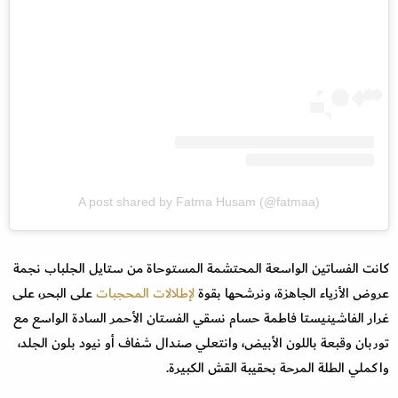
A post shared by Fatma Husam (@fatmaa)
كانت الفساتين الواسعة المحتشمة المستوحاة من ستايل الجلباب نجمة
عروض الأزياء الجاهزة، ونرشحها بقوة
لإطلالات المحجبات
على البحر، على
غرار الفاشينيستا فاطمة حسام نسقي الفستان الأحمر السادة الواسع مع
توربان وقبعة باللون الأبيض، وانتعلي صندال شفاف أو نيود بلون الجلد،
واكملي الطلة المرحة بحقيبة القش الكبيرة.