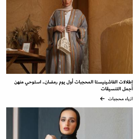
إطلالات الفاشينيستا المحجبات أول يوم رمضان.. استوحي منهن
أجمل التنسيقات
ازياء محجبات