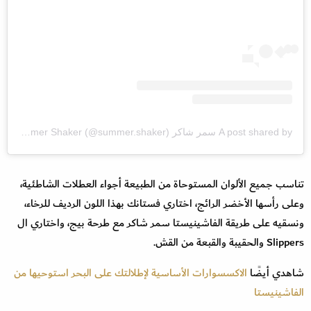
A post shared by سمر شاكر Summer Shaker (@summer.shaker)
تناسب جميع الألوان المستوحاة من الطبيعة أجواء العطلات الشاطئية،
وعلى رأسها الأخضر الرائج، اختاري فستانك بهذا اللون الرديف للرخاء،
ونسقيه على طريقة الفاشينيستا سمر شاكر مع طرحة بيج، واختاري ال
Slippers والحقيبة والقبعة من القش.
شاهدي أيضًا
الاكسسوارات الأساسية لإطلالتك على البحر استوحيها من
الفاشينيستا