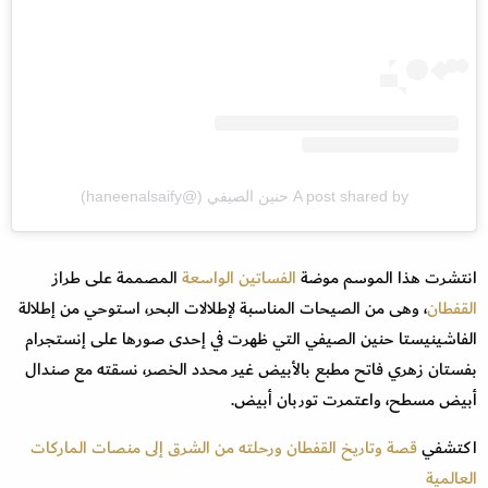
A post shared by حنين الصيفي (@haneenalsaify)
انتشرت هذا الموسم موضة
الفساتين الواسعة
المصممة على طراز
القفطان
، وهى من الصيحات المناسبة لإطلالات البحر، استوحي من إطلالة
الفاشينيستا حنين الصيفي التي ظهرت في إحدى صورها على إنستجرام
بفستان زهري فاتح مطبع بالأبيض غير محدد الخصر، نسقته مع صندال
أبيض مسطح، واعتمرت توربان أبيض.
اكتشفي
قصة وتاريخ القفطان ورحلته من الشرق إلى منصات الماركات
العالمية