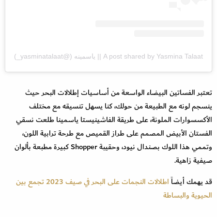
A post shared by Yasmina Talaat || ياسمينه (@yasminatalaat_)
تعتبر الفساتين البيضاء الواسعة من أساسيات إطلالات البحر حيث
ينسجم لونه مع الطبيعة من حولك، كنا يسهل تنسيقه مع مختلف
الأكسسوارات الملونة، على طريقة الفاشينيستا ياسمينا طلعت نسقي
الفستان الأبيض المصمم على طراز القميص مع طرحة ترابية اللون،
وتممي هذا اللوك بصندال نيود، وحقيبة Shopper كبيرة مطبعة بألوان
صيفية زاهية.
قد يهمك أيضاً
اطلالات النجمات على البحر في صيف 2023 تجمع بين
الحيوية والبساطة