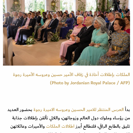
الملكات بإطلالات أخاذة في زفاف الأمير حسين وعروسه الأميرة رجوة
(Photo by Jordanian Royal Palace / AFP)
بدأ
العرس المنتظر للامير الحسين وعروسه الاميرة رجوة
بحضور العديد
من رؤساء وملوك دول العالم وزوجاتهن، واللاتي تألقن بإطلالات جذابة
تليق بالطابع الراقي، فلنطالع أبرز
اطلالات الملكات
والأميرات وعائلاتهن