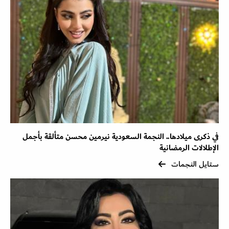
في ذكرى ميلادها.. النجمة السعودية نيرمين محسن متألقة بأجمل
الإطلالات الرمضانية
ستايل النجمات