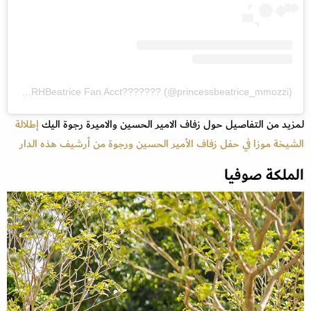
A post shared by ??HRHBeatrice Fan Acct??????? (@princessbeatrice_mmozzi)
لمزيد من التفاصيل حول زفاف الامير الحسين والاميرة رجوة اليك
إطلالة
الشيخة موزا في حفل زفاف الأمير الحسين ورجوة من أرشيف هذه الدار
الملكة صوفيا