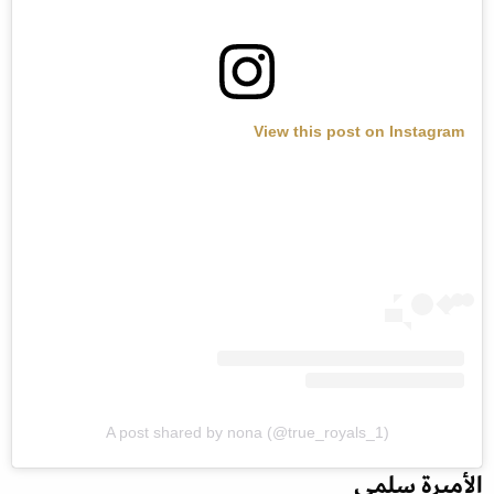
View this post on Instagram
A post shared by nona (@true_royals_1)
الأميرة سلمى