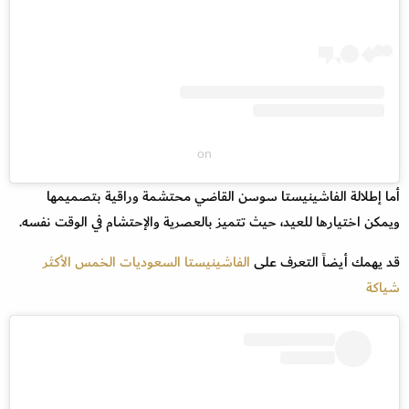
on
أما إطلالة الفاشينيستا سوسن القاضي محتشمة وراقية بتصميمها
ويمكن اختيارها للعيد، حيث تتميز بالعصرية والإحتشام في الوقت نفسه.
قد يهمك أيضاً التعرف على
الفاشينيستا السعوديات الخمس الأكثر
شياكة