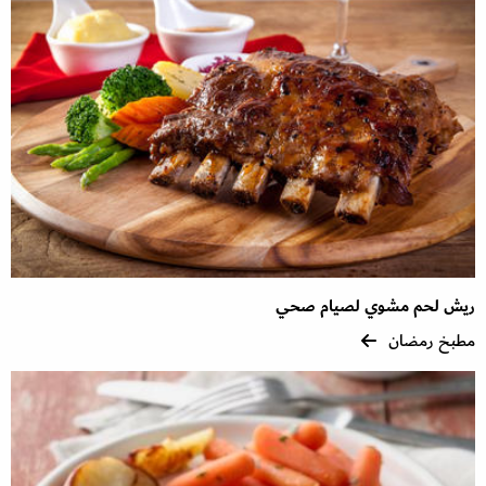
ريش لحم مشوي لصيام صحي
مطبخ رمضان