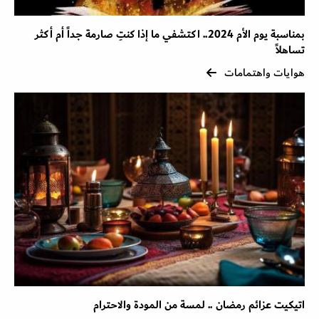
بمناسبة يوم الأم 2024.. اكتشفي ما إذا كنتِ صارمة جداً أم أكثر
تساهلاً
هوايات واهتمامات
اتيكيت عزائم رمضان .. لمسة من المودة والاحترام