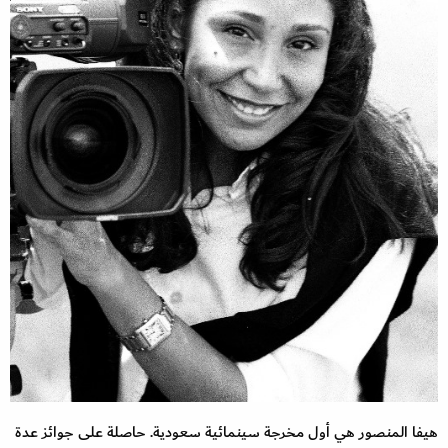
هيفا المنصور هي أول مخرجة سينمائية سعودية. حاصلة على جوائز عدة