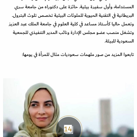
المستدامة، وأول سفيرة بيئية. حائزة على دكتوراه من جامعة سري
البريطانية في التقنية الحيوية للملوثات البيئية تخصص تلوث البترول.
وتعمل حاليا كأستاذ مساعد في كلية العلوم في جامعة الملك عبد العزيز
وتشغل منصب عضو مجلس الإدارة ونائب المدير التنفيذي للجمعية
السعودية للبيئة.
تابعوا المزيد من صور ملهمات سعوديات مثال للمرأة في يومها:
14