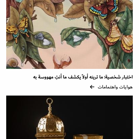
اختبار شخصية: ما ترينه أولاً يكشف ما أنتِ مهووسة به
هوايات واهتمامات